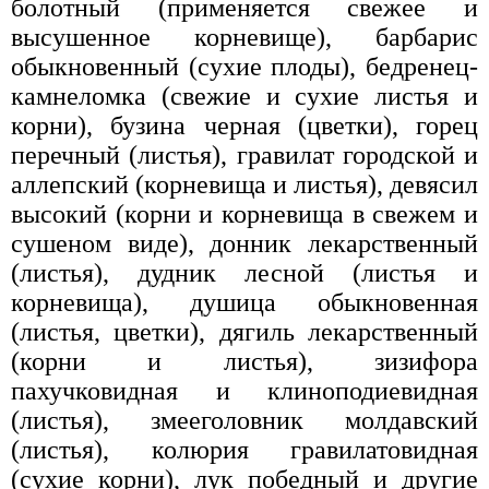
болотный (применяется свежее и
высушенное корневище), барбарис
обыкновенный (сухие плоды), бедренец-
камнеломка (свежие и сухие листья и
корни), бузина черная (цветки), горец
перечный (листья), гравилат городской и
аллепский (корневища и листья), девясил
высокий (корни и корневища в свежем и
сушеном виде), донник лекарственный
(листья), дудник лесной (листья и
корневища), душица обыкновенная
(листья, цветки), дягиль лекарственный
(корни и листья), зизифора
пахучковидная и клиноподиевидная
(листья), змееголовник молдавский
(листья), колюрия гравилатовидная
(сухие корни), лук победный и другие