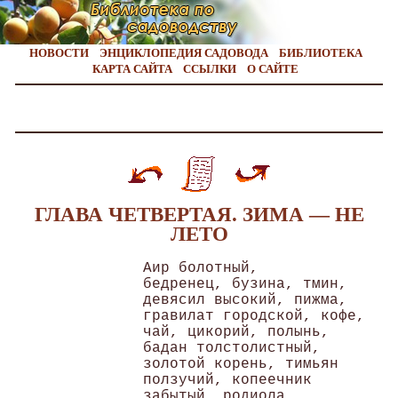
НОВОСТИ
ЭНЦИКЛОПЕДИЯ САДОВОДА
БИБЛИОТЕКА
КАРТА САЙТА
ССЫЛКИ
О САЙТЕ
ГЛАВА ЧЕТВЕРТАЯ. ЗИМА — НЕ
ЛЕТО
Аир болотный,

бедренец, бузина, тмин,

девясил высокий, пижма,

гравилат городской, кофе,

чай, цикорий, полынь,

бадан толстолистный,

золотой корень, тимьян

ползучий, копеечник

забытый, родиола
