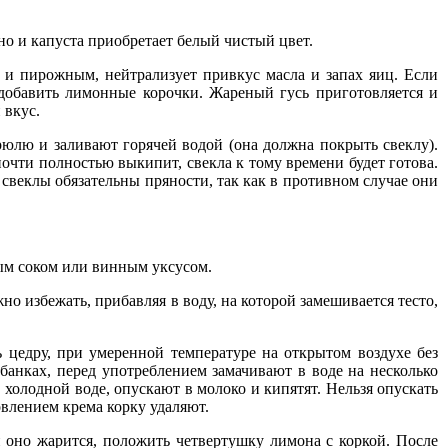
но и капуста приобретает белый чистый цвет.
 и пирожным, нейтрализует привкус масла и запах яиц. Если
о добавить лимонные корочки. Жареный гусь приготовляется и
 вкус.
рюлю и заливают горячей водой (она должна покрыть свеклу).
очти полностью выкипит, свекла к тому времени будет готова.
свеклы обязательны пряности, так как в противном случае они
ным соком или винным уксусом.
о избежать, прибавляя в воду, на которой замешивается тесто,
 цедру, при умеренной температуре на открытом воздухе без
анках, перед употреблением замачивают в воде на несколько
холодной воде, опускают в молоко и кипятят. Нельзя опускать
овлением крема корку удаляют.
й оно жарится, положить четвертушку лимона с коркой. После