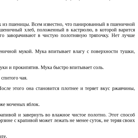
тах из пшеницы. Всем известно, что панированный в пшеничной
еничный хлеб, положенный в кастрюлю, в которой варится
 его заворачивают в чистую полотняную тряпочку. Нет лучше
еничной мукой. Мука впитывает влагу с поверхности тушки,
уки и прокипятив. Мука быстро впитывает соль.
спитого чая.
осле этого она становится плотнее и теряет вкус ржавчины,
аже моченых яблок.
апивой и завернуть во влажное чистое полотно. Этот способ
зине с крапивой может лежать не менее суток, не теряя своих
ате.