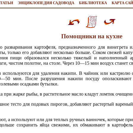
ТАТЬИ
ЭНЦИКЛОПЕДИЯ САДОВОДА
БИБЛИОТЕКА
КАРТА СА
Помощники на кухне
 разваривания картофеля, предназначенного для винегрета 
сты, только его добавляют несколько больше. Соком свежей кап
ления пищи образовался несколько тяжелый и наполненный а
ги, чистом полотне, на столе. Через 10—15 мин воздух станет св
 используются для удаления накипи. В чайник или кастрюлю с
0—50 мин. После разрушения накипи посуду ополаскивают
солевыми осадками бутылки.
ха при жарке рыбы, в растительное масло кладут ломтик очищен
шное тесто для подовых пирогов, добавляют растертый вареный
ают, а используют или для теплых ручных ванночек, которые п
 дольше сохранить яйца свежими, их обмакивают в картофель