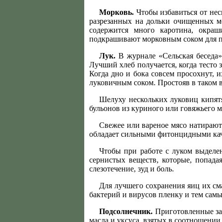
Морковь.
Чтобы избавиться от нес
разрезанных на дольки очищенных м
содержится много каротина, окраш
подкрашивают морковным соком для пр
Лук.
В журнале «Сельская беседа» 
Лучший хлеб получается, когда тесто
Когда дно и бока совсем просохнут, 
луковичным соком. Простояв в таком в
Шелуху нескольких луковиц кипят
бульонов из куриного или говяжьего м
Свежее или вареное мясо натирают 
обладает сильными фитонцидными кач
Чтобы при работе с луком выделе
сернистых веществ, которые, попада
слезотечение, зуд и боль.
Для лучшего сохранения яиц их с
бактерий и вирусов пленку и тем самы
Подсолнечник.
Приготовленные зар
масла и уксуса, взятых в соотношении 