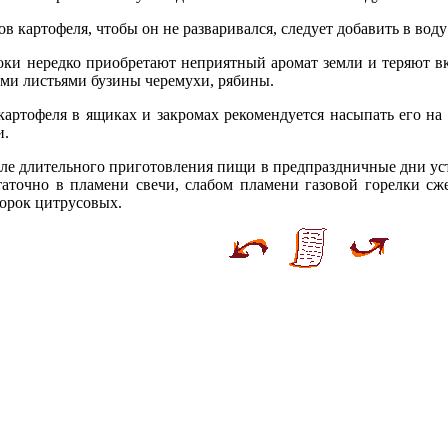
 картофеля, чтобы он не разваривался, следует добавить в воду
и нередко приобретают неприятный аромат земли и теряют вку
ми листьями бузины черемухи, рябины.
артофеля в ящиках и закромах рекомендуется насыпать его на 
и.
ле длительного приготовления пищи в предпраздничные дни уст
таточно в пламени свечи, слабом пламени газовой горелки сж
корок цитрусовых.