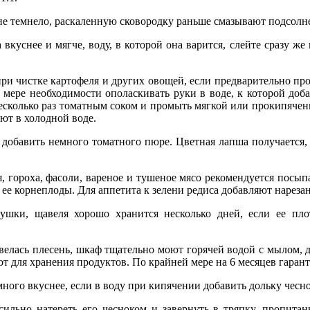
не темнело, раскаленную сковородку раньше смазывают подсол
вкуснее и мягче, воду, в которой она варится, слейте сразу же
при чистке картофеля и других овощей, если предварительно пр
мере необходимости ополаскивать руки в воде, к которой доба
есколько раз томатным соком и промыть мягкой или прокипячен
ют в холодной воде.
 добавить немного томатного пюре. Цветная лапша получается,
 гороха, фасоли, вареное и тушеное мясо рекомендуется посыпа
 ее корнеплоды. Для аппетита к зелени редиса добавляют нареза
трушки, щавеля хорошо хранится несколько дней, если ее п
елась плесень, шкаф тщательно моют горячей водой с мылом, д
т для хранения продуктов. По крайней мере на 6 месяцев гарант
ного вкуснее, если в воду при кипячении добавить дольку чесн
сильно натереть его чесноком и завернуть в тряпку, пропита