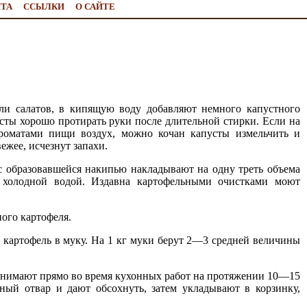
ЙТА
ССЫЛКИ
О САЙТЕ
или салатов, в кипящую воду добавляют немного капустного
усты хорошо протирать руки после длительной стирки. Если на
роматами пищи воздух, можно кочан капусты измельчить и
ежее, исчезнут запахи.
 образовавшейся накипью накладывают на одну треть объема
 холодной водой. Издавна картофельными очистками моют
ного картофеля.
 картофель в муку. На 1 кг муки берут 2—3 средней величины
ринимают прямо во время кухонных работ на протяжении 10—15
ный отвар и дают обсохнуть, затем укладывают в корзинку,