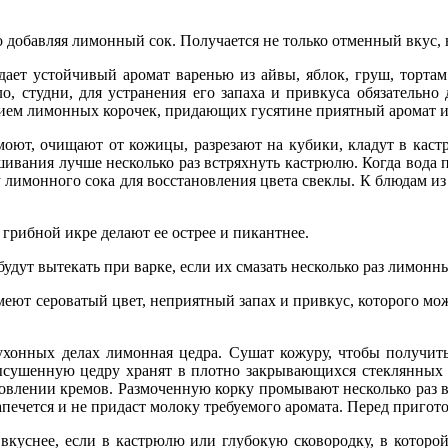
о добавляя лимонный сок. Получается не только отменный вкус, 
ает устойчивый аромат варенью из айвы, яблок, груш, тортам
о, студни, для устранения его запаха и привкуса обязательн
стием лимонных корочек, придающих гусятине приятный аромат и
 моют, очищают от кожицы, разрезают на кубики, кладут в каст
ивания лучше несколько раз встряхнуть кастрюлю. Когда вода п
лимонного сока для восстановления цвета свеклы. К блюдам из 
 грибной икре делают ее острее и пикантнее.
будут вытекать при варке, если их смазать несколько раз лимон
еют сероватый цвет, неприятный запах и привкус, которого можн
хонных делах лимонная цедра. Сушат кожуру, чтобы получить
сушенную цедру хранят в плотно закрывающихся стеклянных б
товлении кремов. Размоченную корку промывают несколько раз в 
запечется и не придаст молоку требуемого аромата. Перед пригот
вкуснее, если в кастрюлю или глубокую сковородку, в которо