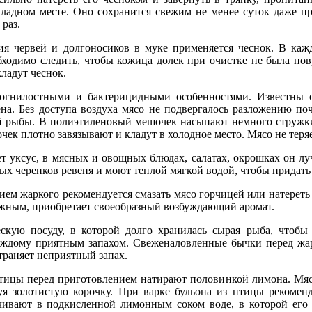
ладном месте. Оно сохранится свежим не менее суток даже п
раз.
ия червей и долгоносиков в муке применяется чеснок. В ка
бходимо следить, чтобы кожица долек при очистке не была пов
ладут чеснок.
гнилостными и бактерицидными особенностями. Известны оп
а. Без доступа воздуха мясо не подвергалось разложению по
й рыбы. В полиэтиленовый мешочек насыпают немного стружки 
ек плотно завязывают и кладут в холодное место. Мясо не теряе
ет уксус, в мясных и овощных блюдах, салатах, окрошках он 
х черенков ревеня и моют теплой мягкой водой, чтобы придать 
ием жаркого рекомендуется смазать мясо горчицей или натерет
ежным, приобретает своеобразный возбуждающий аромат.
скую посуду, в которой долго хранилась сырая рыба, чтобы
каждому приятным запахом. Свеженаловленные бычки перед ж
траняет неприятный запах.
ицы перед приготовлением натирают половинкой лимона. Мясо 
уя золотистую корочку. При варке бульона из птицы рекомен
ивают в подкисленной лимонным соком воде, в которой его и