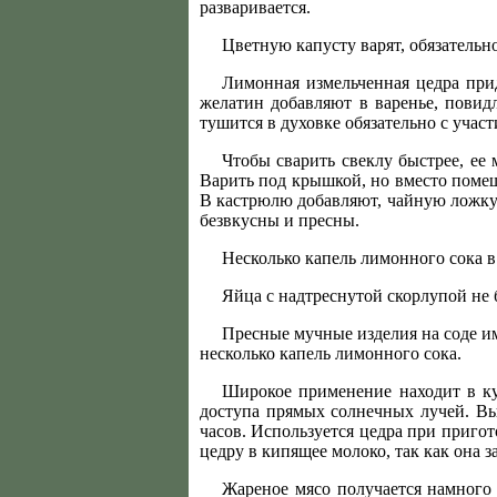
разваривается.
Цветную капусту варят, обязательн
Лимонная измельченная цедра прид
желатин добавляют в варенье, повидл
тушится в духовке обязательно с уча
Чтобы сварить свеклу быстрее, ее
Варить под крышкой, но вместо помеш
В кастрюлю добавляют, чайную ложку 
безвкусны и пресны.
Несколько капель лимонного сока в
Яйца с надтреснутой скорлупой не 
Пресные мучные изделия на соде им
несколько капель лимонного сока.
Широкое применение находит в ку
доступа прямых солнечных лучей. Вы
часов. Используется цедра при приго
цедру в кипящее молоко, так как она 
Жареное мясо получается намного 