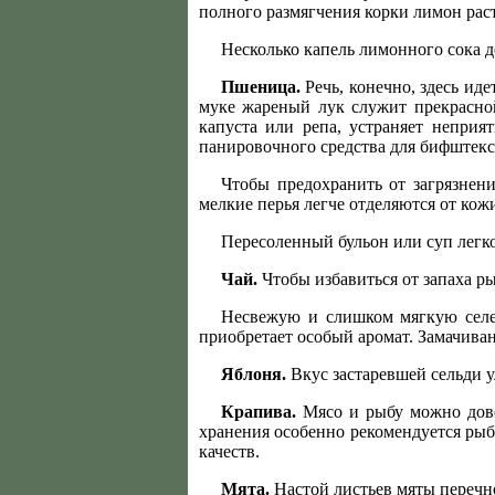
полного размягчения корки лимон рас
Несколько капель лимонного сока д
Пшеница.
Речь, конечно, здесь ид
муке жареный лук служит прекрасн
капуста или репа, устраняет неприя
панировочного средства для бифштекс
Чтобы предохранить от загрязнен
мелкие перья легче отделяются от кож
Пересоленный бульон или суп легк
Чай.
Чтобы избавиться от запаха р
Несвежую и слишком мягкую селед
приобретает особый аромат. Замачивани
Яблоня.
Вкус застаревшей сельди у
Крапива.
Мясо и рыбу можно довол
хранения особенно рекомендуется рыб
качеств.
Мята.
Настой листьев мяты перечно