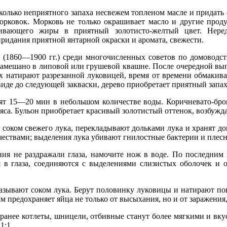
колько неприятного запаха несвежем топленом масле и придать 
орковок. Морковь не только окрашивает масло и другие прод
ивающего жиры в приятный золотисто-желтый цвет. Неред
идания приятной янтарной окраски и аромата, свежести.
(1860—1900 гг.) среди многочисленных советов по домоводств
 замешано в липовой или грушевой квашне. После очередной в
их натирают разрезанной луковицей, время от времени обмакив
иде до следующей закваски, дерево приобретает приятный запах,
ят 15—20 мин в небольшом количестве воды. Коричневато-бр
яса. Бульон приобретает красивый золотистый оттенок, возбужда
соком свежего лука, перекладывают дольками лука и хранят дов
ествами; выделения лука убивают гнилостные бактерии и плес
ния не раздражали глаза, намочите нож в воде. По последним
я в глаза, соединяются с выделениями слизистых оболочек и
мазывают соком лука. Берут половинку луковицы и натирают п
м предохраняет яйца не только от высыхания, но и от заражения
анее котлеты, шницели, отбивные станут более мягкими и вку
1:1.