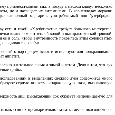
ему привлекательный вид, в посуду с маслом кладут несколько
укты, но и насыщает их витаминами. В корнеплодах моркови
ко сливочный маргарин, употребляемый для бутербродов,
у есть и такой: «Хлебопечение требует большого мастерства.
ыпечки квашню моют теплой водой и вытирают мягкой тряпкой.
ая ее в соль, чтобы внутренность покрылась этим солоноватым
 передавая его хлебу».
онзовый отвар процеживают и используют для подкрашивания
ет аппетит.
ольно длительное время и зимой и летом. Дело в том, что лук
невые грибы.
 исследованиям в выделениях свежего лука содержится много
 образуют серную кислоту, раздражающую глаза, вызывающую
оверхность яиц. Высыхающий сок образует непроницаемую для
,
сными, если их предварительно смазать смесью подсолнечного