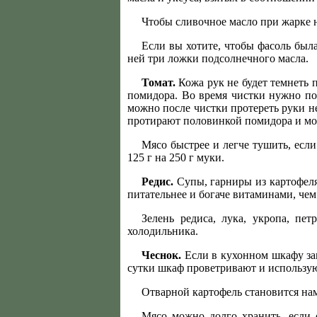
Чтобы сливочное масло при жарке 
Если вы хотите, чтобы фасоль была 
ней три ложки подсолнечного масла.
Томат.
Кожа рук не будет темнеть 
помидора. Во время чистки нужно по 
можно после чистки протереть руки н
протирают половинкой помидора и мо
Мясо быстрее и легче тушить, если
125 г на 250 г муки.
Редис.
Супы, гарниры из картофеля,
питательнее и богаче витаминами, чем
Зелень редиса, лука, укропа, пе
холодильника.
Чеснок.
Если в кухонном шкафу зав
сутки шкаф проветривают и использую
Отварной картофель становится нам
Мясо можно долго хранить, если 