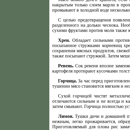
накрытым только слоем марли в прох
промывают в холодной воде несколько 
С целью предотвращения появлен
разделенного на дольки чеснока. Нео
сухими фруктами против моли также к
Хрен.
Обладает сильными противо
посыпанное стружками корневищ хрен
сохранения мясных продуктов, свеже
также посыпают стружкой. Затем мешоч
Ревень.
Сок ревеня вполне заменя
картофеля протирают кусочками толсты
Горчица.
За час перед приготовлен
тушении мясо становится мягким и н
Сухой горчицей чистят металличе
отличаются сильным и не всегда и 
затем смывают. Горчица полностью ус
Лимон.
Тушки дичи и домашней пт
нежным, легко прожаривается, образ
Приготовляемый для плова рис замач