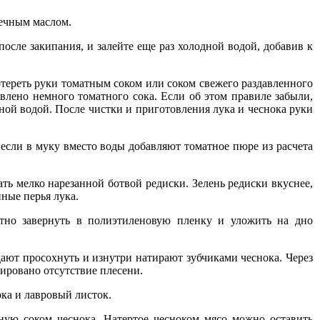
нечным маслом.
 после закипания, и залейте еще раз холодной водой, добавив к
отереть руки томатным соком или соком свежего раздавленного
влено немного томатного сока. Если об этом правиле забыли,
ной водой. После чистки и приготовления лука и чеснока руки
 если в муку вместо воды добавляют томатное пюре из расчета
ть мелко нарезанной ботвой редиски. Зелень редиски вкуснее,
нные перья лука.
лотно завернуть в полиэтиленовую пленку и уложить на дно
ают просохнуть и изнутри натирают зубчиками чеснока. Через
ировано отсутствие плесени.
ока и лавровый листок.
нную соком чеснока. Натертое чесноком мясо можно оставить