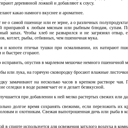
тирают деревянной ложкой и добавляют к соусу.
елают какао намного вкуснее и ароматнее.
ет не о самой пшенице или ее зерне, а о различных полупродук
ой приправой к любым мясным или рыбным блюдам, супам. Пш
тный запах. Чтобы хлеб не разварился и не загрязнял отвар,
ов, котлет, рыбы, отбивных, чем пшеничная мука.
ия и копоти птичьи тушки при осмаливании, их натирают пш
и и быстрее сгорают.
о исправить, опустив в марлевом мешочке немного пшеничной м
ыбы или лука, на горячую сковородку бросают влажные листочки 
ку замачивают на несколько часов в крепком растворе чая. П
е селедки в воде размягчает ее и делает безвкусной.
лучшается при добавлении к ней мелко растертых свежих или д
ьно долгое время сохранять свежими, если переложить их кр
оловам и охотникам. Свежая выпотрошенная дичь или рыба в кор
й в спирте используется для освежения затхлого воздуха в комн