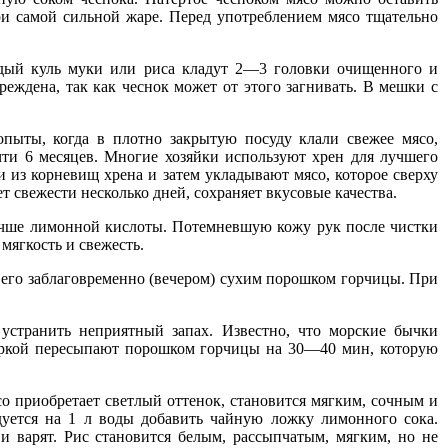
ри самой сильной жаре. Перед употреблением мясо тщательно
ждый куль муки или риса кладут 2—3 головки очищенного и
реждена, так как чеснок может от этого загнивать. В мешки с
ыты, когда в плотно закрытую посуду клали свежее мясо,
чти 6 месяцев. Многие хозяйки используют хрен для лучшего
из корневищ хрена и затем укладывают мясо, которое сверху
т свежести несколько дней, сохраняет вкусовые качества.
лучше лимонной кислоты. Потемневшую кожу рук после чистки
мягкость и свежесть.
ь его заблаговременно (вечером) сухим порошком горчицы. При
 устранить неприятный запах. Известно, что морские бычки
аркой пересыпают порошком горчицы на 30—40 мин, которую
приобретает светлый оттенок, становится мягким, сочным и
дуется на 1 л воды добавить чайную ложку лимонного сока.
 варят. Рис становится белым, рассыпчатым, мягким, но не