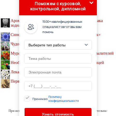
Поможем с курсовой,
контрольной, дипломной
Ароматерапия и особые ароматы для каждого знака
1500+ квалифицированных
зодиака
специалистов готовы вам
помочь
Синеголовник - цветок из «Марсианских хроник»
Чудо в «пылинке» - эти удивительные семена
Муравьи охраняют цветок от нежелательных опылителей
Необычный цветок крутится ради опыления птицей
Лекарственные растения по знакам Зодиака
Первый в мире цветок обнаружен в Испании
Политику
Принимаю
конфиденциальности
© BERRYLIB.RU, 2001-2019
При использовании материалов сайта активная ссылка обязательна:
http://berrylib.ru/ '
Садоводство и огородничество
'