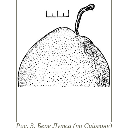
Рис. 3. Бере Лутса (по Сиймону)