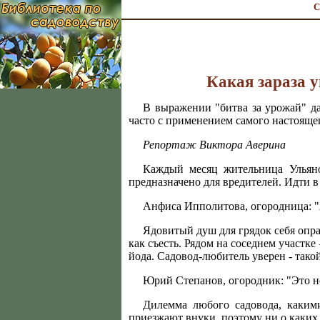
С
Какая зараза у
В выражении "битва за урожай" да
часто с применением самого настояще
Репортаж Виктора Аверина
Каждый месяц жительница Ульяно
предназначено для вредителей. Идти в
Анфиса Ипполитова, огородница: "А
Ядовитый душ для грядок себя опра
как съесть. Рядом на соседнем участк
йода. Садовод-любитель уверен - тако
Юрий Степанов, огородник: "Это не
Дилемма любого садовода, какими
приезжают внуки, поэтому ни о каких 