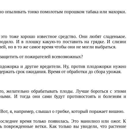
жно опыливать тонко помолотым порошком табака или махорки.
 это тоже хорошо известное средство. Они любят сладенькое.
бродило. И в плошку какую-то поставить на грядке. И слизни
ей, но в то же самое время чтобы они не могли выбраться.
х защитить от пожирателей всевозможных?
плодожорка и другие вредители. Ну, против плодожорки нужно
ержать срок ожидания. Время от обработки до сбора урожая.
-то, желательно обрабатывать плоды. Лучше бороться с этими
ными. И тогда они сами будут противостоять и болезням и
 Вот, я, например, слышал о грибке, который поражает вишню.
последнее время только появилась. Это манилиоз или ожог. К
ть поврежденные ветки. Как только вы увидели, что растение