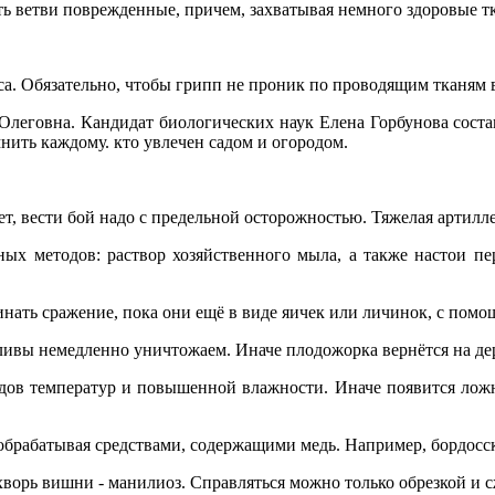
ть ветви поврежденные, причем, захватывая немного здоровые т
аса. Обязательно, чтобы грипп не проник по проводящим тканям 
Олеговна. Кандидат биологических наук Елена Горбунова соста
нить каждому. кто увлечен садом и огородом.
ает, вести бой надо с предельной осторожностью. Тяжелая артил
ых методов: раствор хозяйственного мыла, а также настои пе
нать сражение, пока они ещё в виде яичек или личинок, с помо
ливы немедленно уничтожаем. Иначе плодожорка вернётся на де
дов температур и повышенной влажности. Иначе появится ложн
обрабатывая средствами, содержащими медь. Например, бордосс
хворь вишни - манилиоз. Справляться можно только обрезкой и 