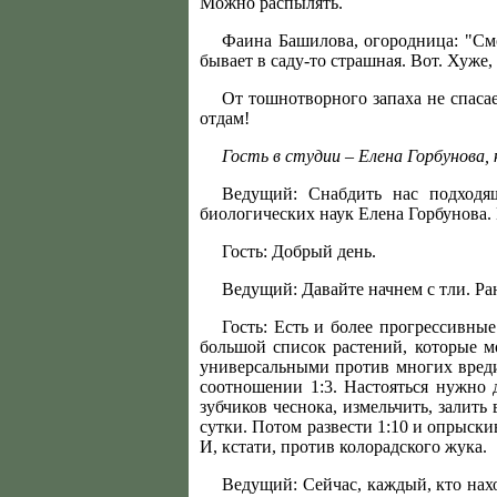
Можно распылять.
Фаина Башилова, огородница: "Смо
бывает в саду-то страшная. Вот. Хуже
От тошнотворного запаха не спасае
отдам!
Гость в студии – Елена Горбунова,
Ведущий: Снабдить нас подходя
биологических наук Елена Горбунова.
Гость: Добрый день.
Ведущий: Давайте начнем с тли. Ра
Гость: Есть и более прогрессивны
большой список растений, которые м
универсальными против многих вредит
соотношении 1:3. Настояться нужно 
зубчиков чеснока, измельчить, залить
сутки. Потом развести 1:10 и опрыски
И, кстати, против колорадского жука.
Ведущий: Сейчас, каждый, кто нахо