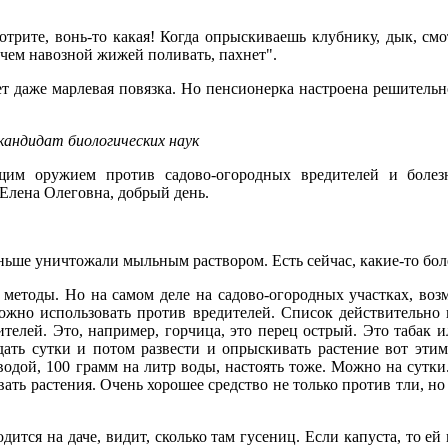
трите, вонь-то какая! Когда опрыскиваешь клубнику, дык, смот
, чем навозной жижей поливать, пахнет".
т даже марлевая повязка. Но пенсионерка настроена решительно
 кандидат биологических наук
щим оружием против садово-огородных вредителей и боле
 Елена Олеговна, добрый день.
ньше уничтожали мыльным раствором. Есть сейчас, какие-то бо
е методы. Но на самом деле на садово-огородных участках, воз
ожно использовать против вредителей. Список действительно в
елей. Это, например, горчица, это перец острый. Это табак и
дать сутки и потом развести и опрыскивать растение вот эт
 водой, 100 грамм на литр воды, настоять тоже. Можно на сутки
вать растения. Очень хорошее средство не только против тли, н
дится на даче, видит, сколько там гусениц. Если капуста, то е