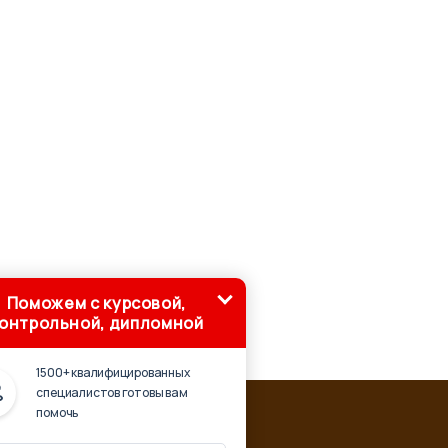
Поможем с курсовой,
онтрольной, дипломной
1500+ квалифицированных
специалистов готовы вам
помочь
ка обязательна:
чество
'