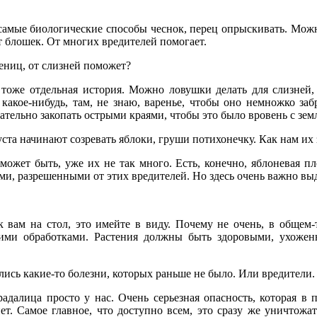
 самые биологические способы чеснок, перец опрыскивать. Мо
т блошек. От многих вредителей помогает.
сениц, от слизней поможет?
о тоже отдельная история. Можно ловушки делать для слизней,
 какое-нибудь, там, не знаю, варенье, чтобы оно немножко за
ательно закопать острыми краями, чтобы это было вровень с земл
ста начинают созревать яблоки, груши потихонечку. Как нам и
, может быть, уже их не так много. Есть, конечно, яблоневая 
и, разрешенными от этих вредителей. Но здесь очень важно выд
 к вам на стол, это имейте в виду. Почему не очень, в общем
ими обработками. Растения должны быть здоровыми, ухожен
ись какие-то болезни, которых раньше не было. Или вредители.
радалица просто у нас. Очень серьезная опасность, которая в 
т. Самое главное, что доступно всем, это сразу же уничтожа