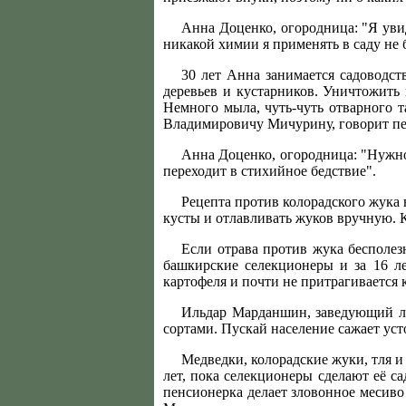
Анна Доценко, огородница: "Я увид
никакой химии я применять в саду не 
30 лет Анна занимается садоводст
деревьев и кустарников. Уничтожить 
Немного мыла, чуть-чуть отварного т
Владимировичу Мичурину, говорит пен
Анна Доценко, огородница: "Нужно о
переходит в стихийное бедствие".
Рецепта против колорадского жука
кусты и отлавливать жуков вручную. К
Если отрава против жука бесполезн
башкирские селекционеры и за 16 л
картофеля и почти не притрагивается 
Ильдар Марданшин, заведующий ла
сортами. Пускай население сажает усто
Медведки, колорадские жуки, тля 
лет, пока селекционеры сделают её са
пенсионерка делает зловонное месиво