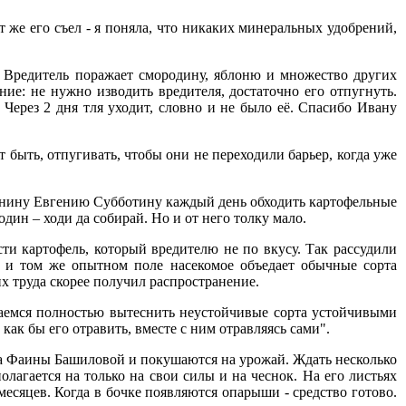
т же его съел - я поняла, что никаких минеральных удобрений,
. Вредитель поражает смородину, яблоню и множество других
ние: не нужно изводить вредителя, достаточно его отпугнуть.
 Через 2 дня тля уходит, словно и не было её. Спасибо Ивану
т быть, отпугивать, чтобы они не переходили барьер, когда уже
чанину Евгению Субботину каждый день обходить картофельные
дин – ходи да собирай. Но и от него толку мало.
сти картофель, который вредителю не по вкусу. Так рассудили
м и том же опытном поле насекомое объедает обычные сорта
их труда скорее получил распространение.
аемся полностью вытеснить неустойчивые сорта устойчивыми
 как бы его отравить, вместе с ним отравляясь сами".
да Фаины Башиловой и покушаются на урожай. Ждать несколько
олагается на только на свои силы и на чеснок. На его листьях
есяцев. Когда в бочке появляются опарыши - средство готово.