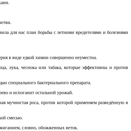
кани.
ветви.
вила для нас план борьбы с летними вредителями и болезнями
лерия в виде едкой химии совершенно неуместна.
рца, лука, чеснока или табака, которые эффективны и против
щью специального бактериального препарата.
рево и испоганит остальной урожай.
ая мучнистая роса, против которой применяем разведённую в
кой смесью.
сжиганием, словно, обожженных веток.