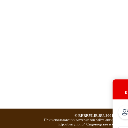
к
© BERRYLIB.RU, 2001-2019
При использовании материалов сайта активная ссыл
http://berrylib.ru/ '
Садоводство и огородни