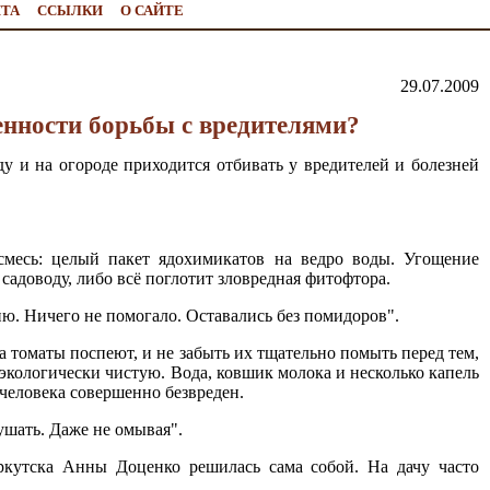
ЙТА
ССЫЛКИ
О САЙТЕ
29.07.2009
бенности борьбы с вредителями?
у и на огороде приходится отбивать у вредителей и болезней
месь: целый пакет ядохимикатов на ведро воды. Угощение
садоводу, либо всё поглотит зловредная фитофтора.
ю. Ничего не помогало. Оставались без помидоров".
а томаты поспеют, и не забыть их тщательно помыть перед тем,
 экологически чистую. Вода, ковшик молока и несколько капель
 человека совершенно безвреден.
ушать. Даже не омывая".
ркутска Анны Доценко решилась сама собой. На дачу часто