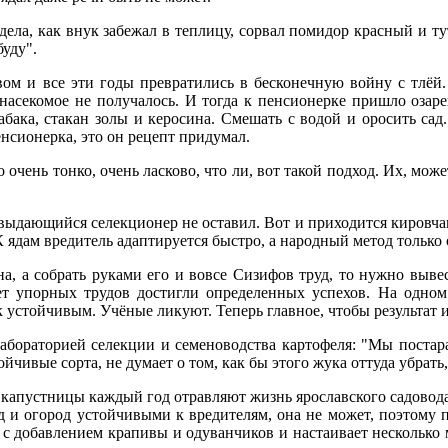
ела, как внук забежал в теплицу, сорвал помидор красный и ту
буду".
вом и все эти годы превратились в бесконечную войну с тлёй
насекомое не получалось. И тогда к пенсионерке пришло озаре
абака, стакан золы и керосина. Смешать с водой и оросить сад.
сионерка, это он рецепт придумал.
чень тонко, очень ласково, что ли, вот такой подход. Их, може
 выдающийся селекционер не оставил. Вот и приходится киров
 ядам вредитель адаптируется быстро, а народный метод только о
а, а собрать руками его и вовсе Сизифов труд, то нужно выве
ет упорных трудов достигли определенных успехов. На одно
к устойчивым. Учёные ликуют. Теперь главное, чтобы результат 
бораторией селекции и семеноводства картофеля: "Мы постар
йчивые сорта, не думает о том, как бы этого жука оттуда убрать,
и капустницы каждый год отравляют жизнь ярославского садово
д и огород устойчивыми к вредителям, она не может, поэтому п
 с добавлением крапивы и одуванчиков и настаивает несколько м