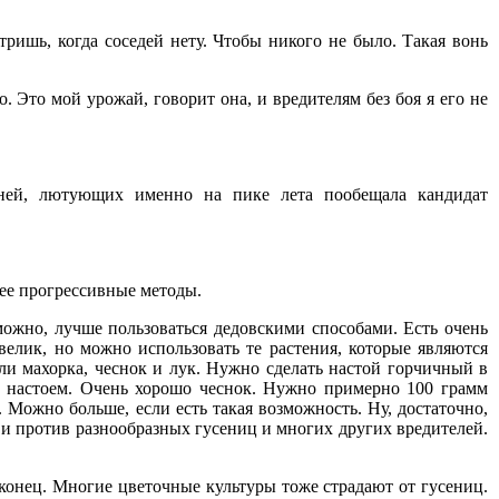
ришь, когда соседей нету. Чтобы никого не было. Такая вонь
. Это мой урожай, говорит она, и вредителям без боя я его не
зней, лютующих именно на пике лета пообещала кандидат
лее прогрессивные методы.
можно, лучше пользоваться дедовскими способами. Есть очень
елик, но можно использовать те растения, которые являются
ли махорка, чеснок и лук. Нужно сделать настой горчичный в
им настоем. Очень хорошо чеснок. Нужно примерно 100 грамм
. Можно больше, если есть такая возможность. Ну, достаточно,
о и против разнообразных гусениц и многих других вредителей.
й конец. Многие цветочные культуры тоже страдают от гусениц.