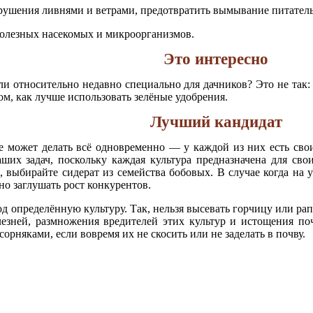
рушения ливнями и ветрами, предотвратить вымывание питател
полезных насекомых и микроорганизмов.
Это интересно
ли относительно недавно специально для дачников? Это не так
м, как лучше использовать зелёные удобрения.
Лучший кандидат
е может делать всё одновременно — у каждой из них есть сво
ших задач, поскольку каждая культура предназначена для свои
, выбирайте сидерат из семейства бобовых. В случае когда на
о заглушать рост конкурентов.
 определённую культуру. Так, нельзя высевать горчицу или рапс
езней, размножения вредителей этих культур и истощения по
орняками, если вовремя их не скосить или не заделать в почву.