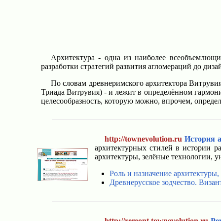
Архитектура - одна из наиболее всеобъемлющи
разработки стратегий развития агломераций до диза
По словам древнеримского архитектора Витрувия, арх
Триада Витрувия) - и лежит в определённом гармон
целесообразность, которую можно, впрочем, опреде
http://townevolution.ru
История а
архитектурных стилей в истории р
архитектуры, зелёные технологии, 
Роль и назначение архитектуры,
Древнерусское зодчество. Визан
http://remont.townevolution.ru
Ре