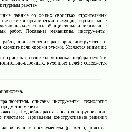
укатурным работам.
чные данные об общих свойствах строительных
анические и органические вяжущие, строительные
я мастик, искусственные облицовочные и полимерные
ых работ. Показаны механизмы, инструменты,
работ, приготовления растворов, инструменты и
ет сложить печи своими руками. Уделяется внимание
ктеристики; изложена методика подбора печей и
топительно-варочных, кухонных печей: содержатся
библиотека.
яра-любителя, описаны инструменты, технология
 предметов мебели.
качеству. Подробно рассказано о конструировании
из пластмасс. Приведены конструктивные решения
иалов ручным инструментом (разметка, пиление,