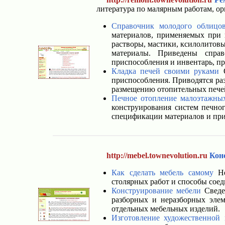
литература по малярным работам, о
Справочник молодого облицо
материалов, применяемых при 
растворы, мастики, ксилолитовы
материалы. Приведены справ
приспособления и инвентарь, п
Кладка печей своими руками
О
приспособления. Приводятся раз
размещению отопительных печей
Печное отопление малоэтажны
конструирования систем печног
спецификации материалов и при
http://mebel.townevolution.ru
Кон
Как сделать мебель самому
Не
столярных работ и способы сое
Конструирование мебели
Сведен
разборных и неразборных элем
отдельных мебельных изделий.
Изготовление художественной 