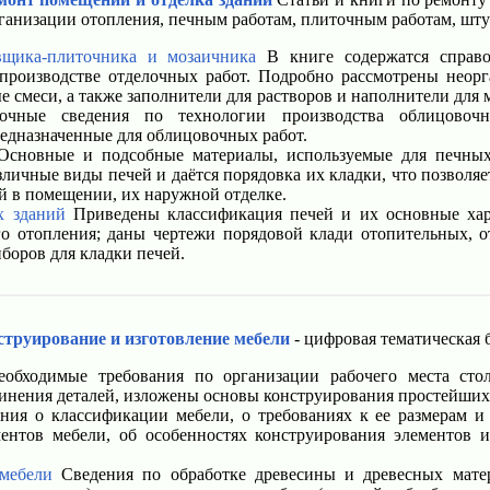
рганизации отопления, печным работам, плиточным работам, шт
вщика-плиточника и мозаичника
В книге содержатся справо
производстве отделочных работ. Подробно рассмотрены неорг
е смеси, а также заполнители для растворов и наполнители дл
очные сведения по технологии производства облицовочн
редназначенные для облицовочных работ.
сновные и подсобные материалы, используемые для печных 
личные виды печей и даётся порядовка их кладки, что позволя
 в помещении, их наружной отделке.
х зданий
Приведены классификация печей и их основные хара
о отопления; даны чертежи порядовой клади отопительных, о
боров для кладки печей.
струирование и изготовление мебели
- цифровая тематическая 
обходимые требования по организации рабочего места стол
динения деталей, изложены основы конструирования простейших
ия о классификации мебели, о требованиях к ее размерам и 
ентов мебели, об особенностях конструирования элементов 
мебели
Сведения по обработке древесины и древесных матер