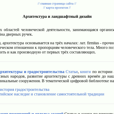
// главная страница сайта //
// карта проектов //
Архитектура и ландшафтный дизайн
х областей человеческой деятельности, занимающаяся органи
йна дверных ручек.
итектура основывается на трёх началах: лат. firmitas - прочность, л
ическом отношении к пропорциям человеческого тела. Много позж
лить и как производную от первых трёх составляющих.
рхитектуры и градостроительства
Статьи
,
книги
по истории а
азных народов, развитие архитектуры с древних времён до на
уникальные сооружения. В тематической цифровой библиотеке н
 история градостроительства
тийское наследие и становление самостоятельной традиции
монт помещений и отделка зданий
Статьи и книги по ремонту