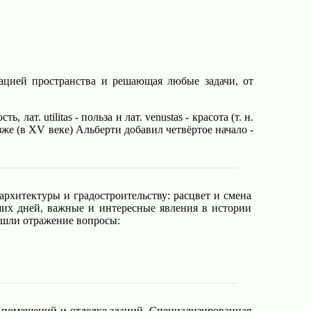
зацией пространства и решающая любые задачи, от
ат. utilitas - польза и лат. venustas - красота (т. н.
е (в XV веке) Альберти добавил четвёртое начало -
рхитектуры и градостроительству: расцвет и смена
ших дней, важные и интересные явления в истории
ашли отражение вопросы:
 помещений и отделке зданий. Специализированная