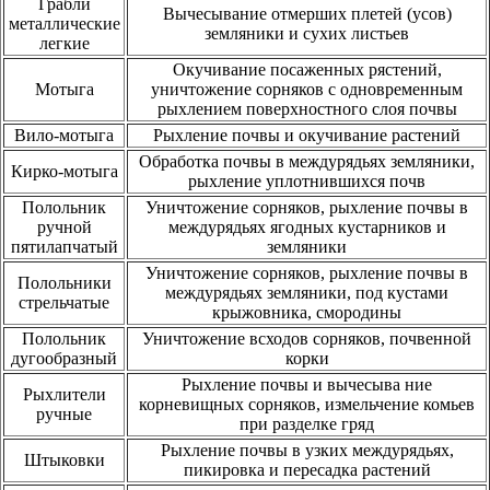
Грабли
Вычесывание отмерших плетей (усов)
металлические
земляники и сухих листьев
легкие
Окучивание посаженных рястений,
Мотыга
уничтожение сорняков с одновременным
рыхлением поверхностного слоя почвы
Вило-мотыга
Рыхление почвы и окучивание растений
Обработка почвы в междурядьях земляники,
Кирко-мотыга
рыхление уплотнившихся почв
Полольник
Уничтожение сорняков, рыхление почвы в
ручной
междурядьях ягодных кустарников и
пятилапчатый
земляники
Уничтожение сорняков, рыхление почвы в
Полольники
междурядьях земляники, под кустами
стрельчатые
крыжовника, смородины
Полольник
Уничтожение всходов сорняков, почвенной
дугообразный
корки
Рыхление почвы и вычесыва ние
Рыхлители
корневищных сорняков, измельчение комьев
ручные
при разделке гряд
Рыхление почвы в узких междурядьях,
Штыковки
пикировка и пересадка растений