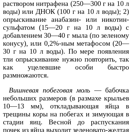
раствором нитрафена (250—300 г на 10 л
воды) или ДНОК (100 г на 10 л воды); 2)
опрыскивание анабазин- или никотин-
сульфатом (15—20 г на 10 л воды) с
добавлением 30—40 г мыла (по зеленому
конусу), или 0,2%-ным метафосом (20—
30 г на 10 л воды). По мере появления
тли опрыскивание нужно повторить, так
как уцелевшие особи быстро
размножаются.
Вишневая побеговая моль
— бабочка
небольших размеров (в размахе крыльев
10—13 мм), откладывающая яйца в
трещины коры на побегах и зимующая в
стадии яиц. Весной до распускания
почек из яйца выходит зеленовато-желтая