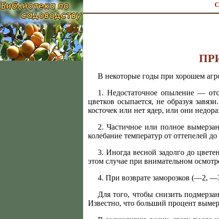
С
ПР
В некоторые годы при хорошем агр
1. Недостаточное опыление — отс
цветков осыпается, не образуя завяз
косточек или нет ядер, или они недор
2. Частичное или полное вымерзан
колебание температур от оттепелей д
3. Иногда весной задолго до цвете
этом случае при внимательном осмотр
4. При возврате заморозков (—2, —3
Для того, чтобы снизить подмерза
Известно, что больший процент вымер