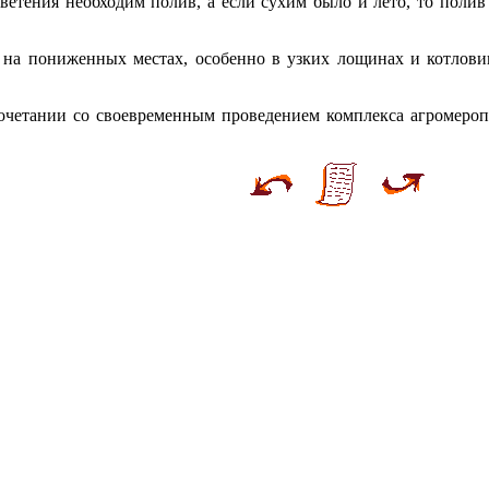
цветения необходим полив, а если сухим было и лето, то поли
 на пониженных местах, особенно в узких лощинах и котловин
очетании со своевременным проведением комплекса агромеро