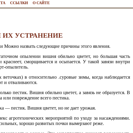
ЙТА
ССЫЛКИ
О САЙТЕ
 ИХ УСТРАНЕНИЕ
аи Можно назвать следующие причины этого явления.
статочном опылении вишня обильно цветет, но большая часть
и краснеет, сморщивается и осыпается. У такой завязи внутри
орт-опылитель.
 веточках) в относительно .суровые зимы, когда наблюдается
т и отваливаются.
лько пестик. Вишня обильно цветет, а завязь не образуется. В
а или повреждение всего пестика.
ка — пестик. Вишня цветет, но не дает урожая.
лекс агротехнических мероприятий по уходу за насаждениями.
усильных, хорошо развитых почки вымерзают реже.