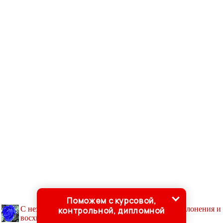
Поможем с курсовой,
С незапамятных времен роза была объектом поклонения и
контрольной, дипломной
восхищения