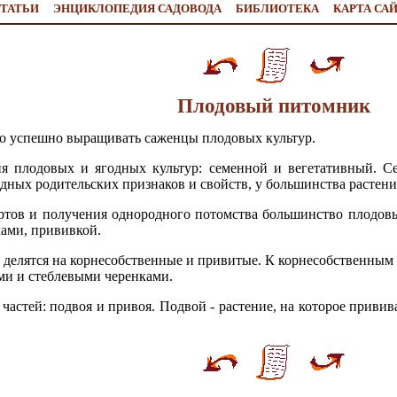
ТАТЬИ
ЭНЦИКЛОПЕДИЯ САДОВОДА
БИБЛИОТЕКА
КАРТА СА
Плодовый питомник
о успешно выращивать саженцы плодовых культур.
я плодовых и ягодных культур: семенной и вегетативный. Се
одных родительских признаков и свойств, у большинства растен
ортов и получения однородного потомства большинство плодов
ками, прививкой.
 делятся на корнесобственные и привитые. К корнесобственным 
ми и стеблевыми черенками.
частей: подвоя и привоя. Подвой - растение, на которое привив