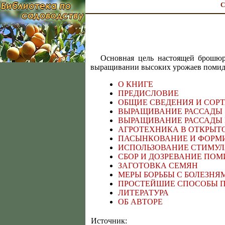
С
Основная цель настоящей брошюр
выращивании высоких урожаев помидо
О КНИГЕ
ПРЕДИСЛОВИЕ
ОБЩИЕ СВЕДЕНИЯ И СОР
ВЫРАЩИВАНИЕ РАССАДЫ
ВЫРАЩИВАНИЕ РАССАДЫ
АГРОТЕХНИКА В ОТКРЫТ
ПАСЫНКОВАНИЕ И ФОРМ
ИСПОЛЬЗОВАНИЕ СТИМУЛ
СБОР И ДОЗРЕВАНИЕ ПО
ЗАГОТОВКА СЕМЯН
МЕРЫ БОРЬБЫ С БОЛЕЗН
ПРОСТЕЙШИЕ СПОСОБЫ П
ЛИТЕРАТУРА
ОБ АВТОРЕ
Источник: